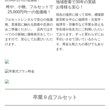
地域密着で30年の実績
袴や、小物、フルセットで
お母様も安心！
about BiB
25,000円均一の低価格！
現在の場所に移って30年。糟屋郡
BiB会社案内
フルセットレンタルで安心の低価
新宮町を中心に福岡市・古賀市・
格。直接肌に触れる肌着や足袋の
福津市・宗像市など卒業を迎える
みご準備ください。 店内ではす
学生様や先生方にご利用いただい
BiBブライダル
べての小振袖に価格表示をしてい
ております。ずっと変わらずにお
ますので、安心してお選びいただ
手伝いさせて頂いているからこ
BiB子ども写真館
けます。
そ、再会も私たちの喜びでもあり
ます。
BiB貸衣装
プライバシーポリシー
卒業９点フルセット